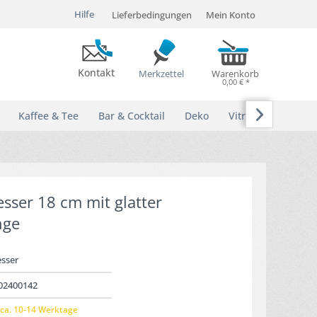
Hilfe
Lieferbedingungen
Mein Konto
Kontakt
Merkzettel
Warenkorb
0,00 € *

Kaffee & Tee
Bar & Cocktail
Deko
Vitrinen
sser 18 cm mit glatter
nge
esser
02400142
ca. 10-14 Werktage