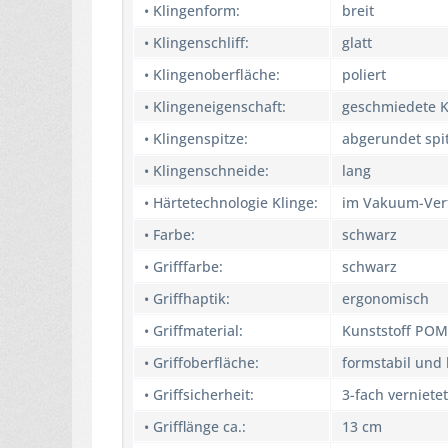
• Klingenform:
breit
• Klingenschliff:
glatt
• Klingenoberfläche:
poliert
• Klingeneigenschaft:
geschmiedete K
• Klingenspitze:
abgerundet spi
• Klingenschneide:
lang
• Härtetechnologie Klinge:
im Vakuum-Verf
• Farbe:
schwarz
• Grifffarbe:
schwarz
• Griffhaptik:
ergonomisch
• Griffmaterial:
Kunststoff POM
• Griffoberfläche:
formstabil und
• Griffsicherheit:
3-fach vernietet
• Grifflänge ca.:
13 cm