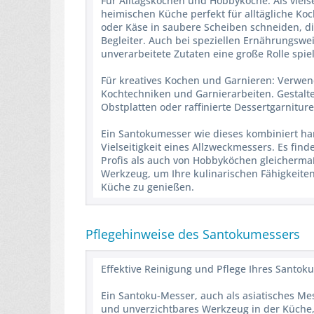
Für Alltagskochen und Hobbyköche: Als viels
heimischen Küche perfekt für alltägliche Ko
oder Käse in saubere Scheiben schneiden, d
Begleiter. Auch bei speziellen Ernährungswe
unverarbeitete Zutaten eine große Rolle spiel
Für kreatives Kochen und Garnieren: Verwen
Kochtechniken und Garnierarbeiten. Gestalte
Obstplatten oder raffinierte Dessertgarniture
Ein Santokumesser wie dieses kombiniert ha
Vielseitigkeit eines Allzweckmessers. Es fin
Profis als auch von Hobbyköchen gleichermaß
Werkzeug, um Ihre kulinarischen Fähigkeiten 
Küche zu genießen.
Pflegehinweise des Santokumessers
Effektive Reinigung und Pflege Ihres Santok
Ein Santoku-Messer, auch als asiatisches Mes
und unverzichtbares Werkzeug in der Küche,