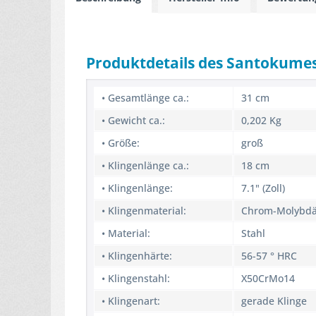
Produktdetails des Santokume
• Gesamtlänge ca.:
31 cm
• Gewicht ca.:
0,202 Kg
• Größe:
groß
• Klingenlänge ca.:
18 cm
• Klingenlänge:
7.1" (Zoll)
• Klingenmaterial:
Chrom-Molybdä
• Material:
Stahl
• Klingenhärte:
56-57 ° HRC
• Klingenstahl:
X50CrMo14
• Klingenart:
gerade Klinge