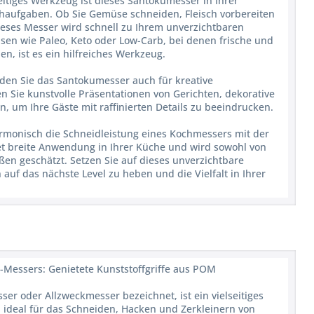
eitiges Werkzeug ist dieses Santokumesser in Ihrer
chaufgaben. Ob Sie Gemüse schneiden, Fleisch vorbereiten
ieses Messer wird schnell zu Ihrem unverzichtbaren
isen wie Paleo, Keto oder Low-Carb, bei denen frische und
en, ist es ein hilfreiches Werkzeug.
den Sie das Santokumesser auch für kreative
n Sie kunstvolle Präsentationen von Gerichten, dekorative
n, um Ihre Gäste mit raffinierten Details zu beeindrucken.
rmonisch die Schneidleistung eines Kochmessers mit der
det breite Anwendung in Ihrer Küche und wird sowohl von
en geschätzt. Setzen Sie auf dieses unverzichtbare
auf das nächste Level zu heben und die Vielfalt in Ihrer
u-Messers: Genietete Kunststoffgriffe aus POM
ser oder Allzweckmesser bezeichnet, ist ein vielseitiges
 ideal für das Schneiden, Hacken und Zerkleinern von