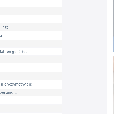
linge
tz
ahren gehärtet
 (Polyoxymethylen)
 beständig