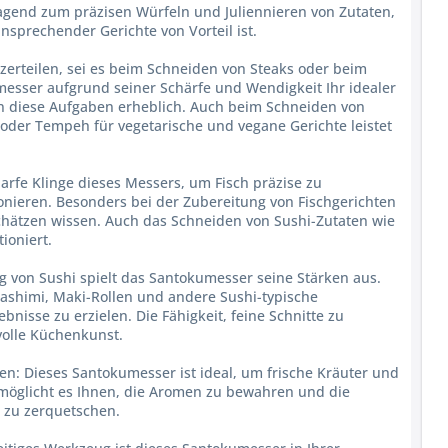
agend zum präzisen Würfeln und Juliennieren von Zutaten,
nsprechender Gerichte von Vorteil ist.
 zerteilen, sei es beim Schneiden von Steaks oder beim
umesser aufgrund seiner Schärfe und Wendigkeit Ihr idealer
nen diese Aufgaben erheblich. Auch beim Schneiden von
oder Tempeh für vegetarische und vegane Gerichte leistet
harfe Klinge dieses Messers, um Fisch präzise zu
tionieren. Besonders bei der Zubereitung von Fischgerichten
schätzen wissen. Auch das Schneiden von Sushi-Zutaten wie
ioniert.
ng von Sushi spielt das Santokumesser seine Stärken aus.
 Sashimi, Maki-Rollen und andere Sushi-typische
nisse zu erzielen. Die Fähigkeit, feine Schnitte zu
volle Küchenkunst.
n: Dieses Santokumesser ist ideal, um frische Kräuter und
rmöglicht es Ihnen, die Aromen zu bewahren und die
e zu zerquetschen.