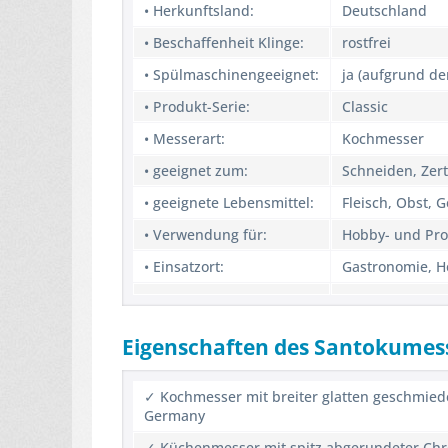
• Herkunftsland:
Deutschland
• Beschaffenheit Klinge:
rostfrei
• Spülmaschinengeeignet:
ja (aufgrund d
• Produkt-Serie:
Classic
• Messerart:
Kochmesser
• geeignet zum:
Schneiden, Zert
• geeignete Lebensmittel:
Fleisch, Obst, 
• Verwendung für:
Hobby- und Pro
• Einsatzort:
Gastronomie, Ho
Eigenschaften des Santokumes
✓ Kochmesser mit breiter glatten geschmied
Germany
✓ Küchenmesser mit spitz abgerundeter Chr