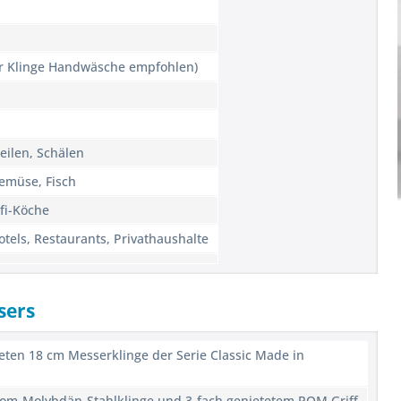
er Klinge Handwäsche empfohlen)
eilen, Schälen
Gemüse, Fisch
fi-Köche
tels, Restaurants, Privathaushalte
sers
eten 18 cm Messerklinge der Serie Classic Made in
om-Molybdän-Stahlklinge und 3-fach genietetem POM Griff