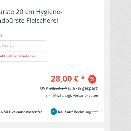
bürste 20 cm Hygiene-
dbürste Fleischerei
ck
0250626
aktuell nicht lieferbar
28,00 € *
UVP
30,00 € *
(6,67% gespart)
inkl. MwSt.
zzgl. Versandkosten
b 50 € versandkostenfrei
Kauf auf Rechnung ***