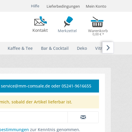
Hilfe
Lieferbedingungen
Mein Konto
Kontakt
Merkzettel
Warenkorb
0,00 € *

Kaffee & Tee
Bar & Cocktail
Deko
Vitrinen
e: service@mm-comsale.de oder 05241-9616655
ich, sobald der Artikel lieferbar ist.
zbestimmungen
zur Kenntnis genommen.