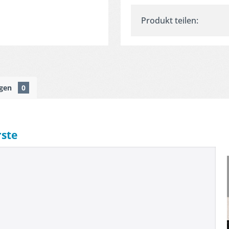
Produkt teilen:
ngen
0
rste