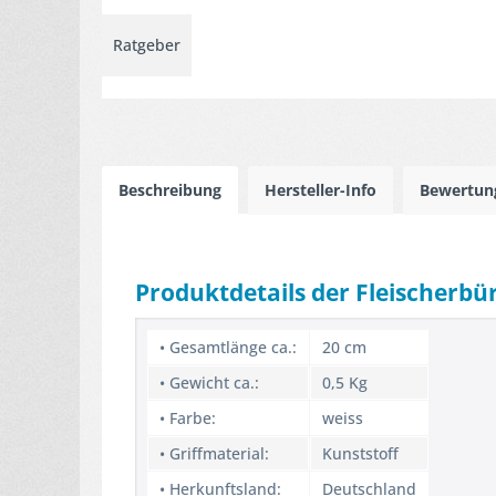
Ratgeber
Beschreibung
Hersteller-Info
Bewertu
Produktdetails der Fleischerbü
• Gesamtlänge ca.:
20 cm
• Gewicht ca.:
0,5 Kg
• Farbe:
weiss
• Griffmaterial:
Kunststoff
• Herkunftsland:
Deutschland