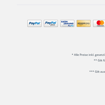
* Alle Preise inkl. geset
** Gilt 
*** Gilt au