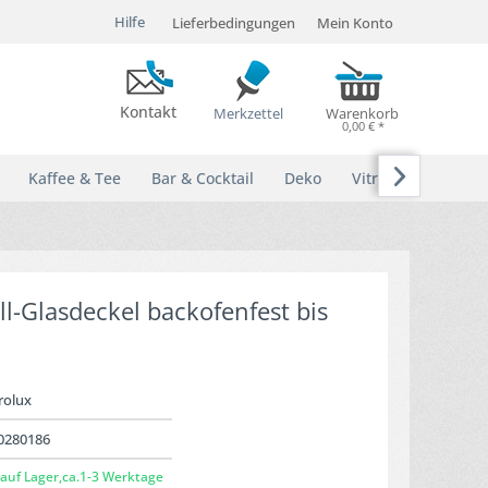
Hilfe
Lieferbedingungen
Mein Konto
Kontakt
Merkzettel
Warenkorb
0,00 € *

Kaffee & Tee
Bar & Cocktail
Deko
Vitrinen
ll-Glasdeckel backofenfest bis
rolux
0280186
auf Lager,ca.1-3 Werktage