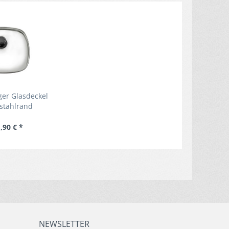
ger Glasdeckel
lstahlrand
,90 € *
NEWSLETTER