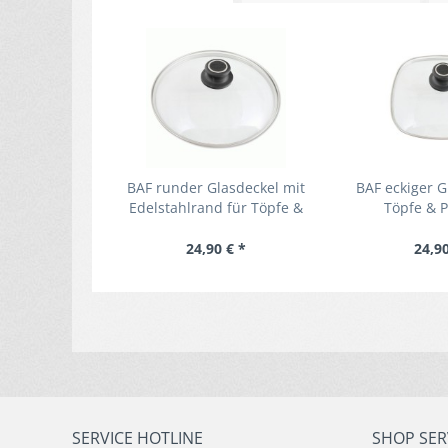
BAF runder Glasdeckel mit
BAF eckiger G
Edelstahlrand für Töpfe &
Töpfe & P
Pfannen - backofenfest
backof
24,90 € *
24,90
SERVICE HOTLINE
SHOP SER