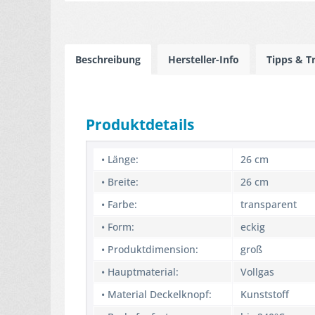
Beschreibung
Hersteller-Info
Tipps & T
Produktdetails
• Länge:
26 cm
• Breite:
26 cm
• Farbe:
transparent
• Form:
eckig
• Produktdimension:
groß
• Hauptmaterial:
Vollgas
• Material Deckelknopf:
Kunststoff