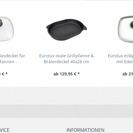
lasdeckel für
Eurolux ovale Grillpfanne &
Eurolux ecki
fannen -
Bräterdeckel 40x28 cm
mit Ede
enfest
Aluguss Antihaft
 € *
ab 129,95 € *
ab 21
VICE
INFORMATIONEN