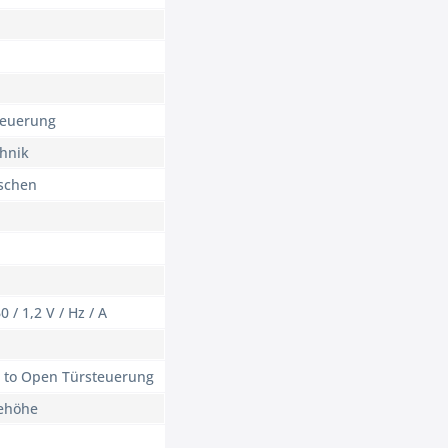
teuerung
hnik
aschen
0 / 1,2 V / Hz / A
sh to Open Türsteuerung
hehöhe