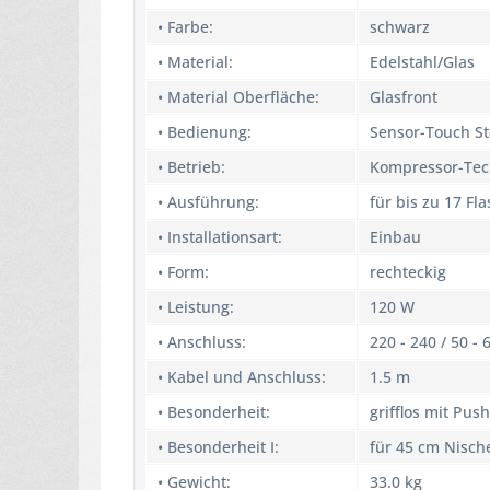
• Farbe:
schwarz
• Material:
Edelstahl/Glas
• Material Oberfläche:
Glasfront
• Bedienung:
Sensor-Touch S
• Betrieb:
Kompressor-Tec
• Ausführung:
für bis zu 17 Fl
• Installationsart:
Einbau
• Form:
rechteckig
• Leistung:
120 W
• Anschluss:
220 - 240 / 50 - 6
• Kabel und Anschluss:
1.5 m
• Besonderheit:
grifflos mit Pu
• Besonderheit I:
für 45 cm Nisc
• Gewicht:
33.0 kg