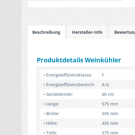
Beschreibung
Hersteller-Info
Bewertu
Produktdetails Weinkühler
• Energieeffiziensklasse:
F
• Energieeffizienzbereich:
A-G
• Gerätebreite:
60 cm
• Länge:
575 mm
• Breite:
595 mm
• Höhe:
455 mm
• Tiefe:
575 mm