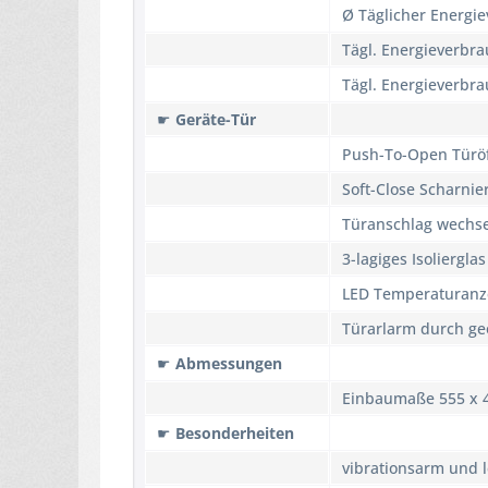
Ø Täglicher Energi
Tägl. Energieverbr
Tägl. Energieverbr
☛
Geräte-Tür
Push-To-Open Türö
Soft-Close Scharnie
Türanschlag wechs
3-lagiges Isolierglas
LED Temperaturanz
Türarlarm durch ge
☛
Abmessungen
Einbaumaße 555 x 
☛
Besonderheiten
vibrationsarm und l