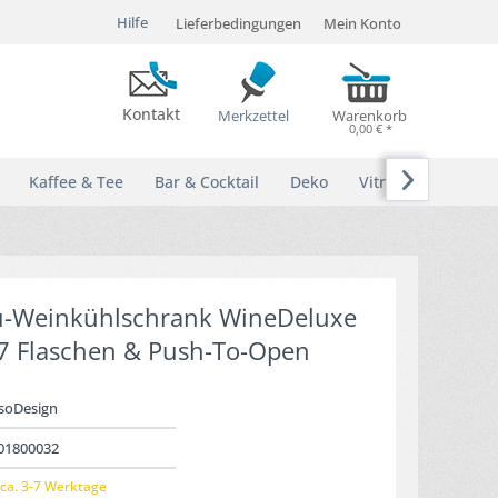
Hilfe
Lieferbedingungen
Mein Konto
Kontakt
Merkzettel
Warenkorb
0,00 € *

Kaffee & Tee
Bar & Cocktail
Deko
Vitrinen
u-Weinkühlschrank WineDeluxe
17 Flaschen & Push-To-Open
soDesign
01800032
ca. 3-7 Werktage