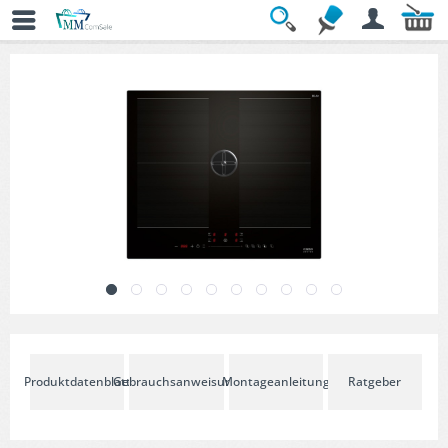
Übersicht
» Kochfelder
Produktdatenblatt
Gebrauchsanweisung
Montageanleitung
Ratgeber