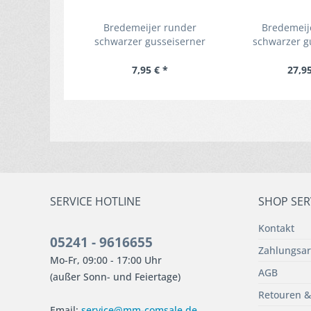
Bredemeijer runder
Bredemeij
schwarzer gusseiserner
schwarzer g
Untersetzer Jang Ø ca. 13 cm
Teewärmer Jan
7,95 € *
27,95
SERVICE HOTLINE
SHOP SER
Kontakt
05241 - 9616655
Zahlungsar
Mo-Fr, 09:00 - 17:00 Uhr
AGB
(außer Sonn- und Feiertage)
Retouren &
Email:
service@mm-comsale.de