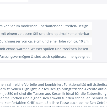
im 2er Set im modernen überlaufenden Streifen-Design
 mit einem zeitlosen Stil und sind optimal kombinierbar
 Durchmesser von ca. 9 cm und eine Höhe von ca. 10 cm
e mit etwas warmen Wasser spülen und trocknen lassen
ml Fassungsvermögen & sind auch spülmaschinengeeignet
hnen zahlreiche Vorteile und kombiniert Funktionalität mit ästhe
m stilvollen Highlight, dieses Design bringt frische Akzente auf d
 je 350 ml sind die Tassen aus Keramik ideal für die Zubereitung
nehme Portion und eignen sich sowohl für den schnellen Genuss al
und komfortablen Griff, damit Sie Ihre Tasse auch bei heißen Getr