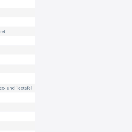
net
ee- und Teetafel