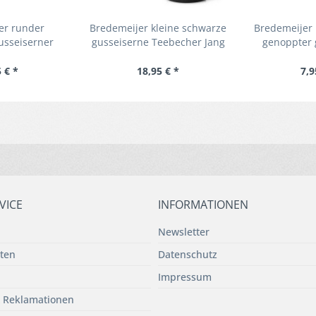
er runder
Bredemeijer kleine schwarze
Bredemeijer
usseiserner
gusseiserne Teebecher Jang
genoppter 
g Ø ca. 14 cm
Ø 7.8 cm
Untersetze
 € *
18,95 € *
7,9
VICE
INFORMATIONEN
Newsletter
ten
Datenschutz
Impressum
 Reklamationen