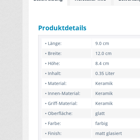
Produktdetails
• Länge:
9.0 cm
• Breite:
12.0 cm
• Höhe:
8.4 cm
• Inhalt:
0.35 Liter
• Material:
Keramik
• Innen-Material:
Keramik
• Griff-Material:
Keramik
• Oberfläche:
glatt
• Farbe:
farbig
• Finish:
matt glasiert