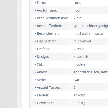
• Form:
rund
• Ausführung:
hoch
• Produktdimension:
klein
• Beschaffenheit:
spülmaschinengeeig
• Besonderheit:
mit Streifenmuster
• Eigenschaft:
mit Henkel
• Umfang:
2-teilig
• Design:
klassisch
• Stil:
modern
• Anlass:
gedeckter Tisch, Kaff
• Serie:
Ivar
• Anzahl Tassen:
2
• Modell:
147082
• Gewicht ca.:
0,33 Kg