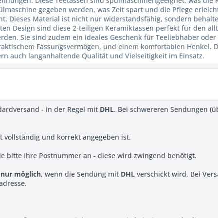
rennungen. Diese Teetassen sind spülmaschinengeeignet, was die 
maschine gegeben werden, was Zeit spart und die Pflege erleicht
t. Dieses Material ist nicht nur widerstandsfähig, sondern behalt
ten Design sind diese 2-teiligen Keramiktassen perfekt für den a
den. Sie sind zudem ein ideales Geschenk für Teeliebhaber oder 
raktischem Fassungsvermögen, und einem komfortablen Henkel. Du
n auch langanhaltende Qualität und Vielseitigkeit im Einsatz.
dardversand - in der Regel mit
DHL
. Bei schwereren Sendungen (ü
ift vollständig und korrekt angegeben ist.
e bitte Ihre Postnummer an - diese wird zwingend benötigt.
t
nur möglich
, wenn die Sendung mit
DHL
verschickt wird. Bei Ver
sadresse.