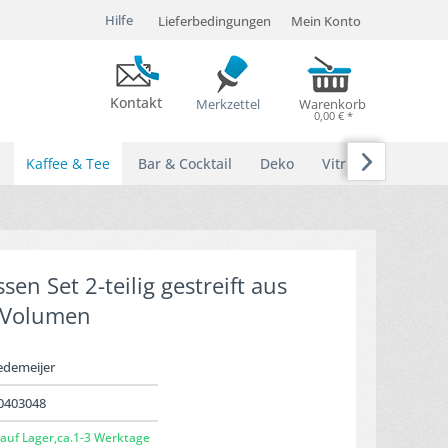
Hilfe
Lieferbedingungen
Mein Konto
Kontakt
Merkzettel
Warenkorb
0,00 € *

Kaffee & Tee
Bar & Cocktail
Deko
Vitrinen
en Set 2-teilig gestreift aus
l Volumen
edemeijer
0403048
auf Lager,ca.1-3 Werktage