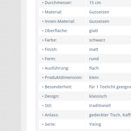
• Durchmesser:
15 cm
• Material:
Gusseisen
• Innen-Material:
Gusseisen
• Oberfläche:
glatt
• Farbe:
schwarz
• Finish:
matt
• Form:
rund
• Ausführung:
flach
• Produktdimension:
klein
• Besonderheit:
für 1 Teelicht geeign
• Design:
klassisch
• Stil:
traditionell
• Anlass:
gedeckter Tisch, Kaff
• Serie:
Yixing