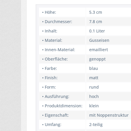
• Höhe:
5.3 cm
• Durchmesser:
7.8 cm
• Inhalt:
0.1 Liter
• Material:
Gusseisen
• Innen-Material:
emailliert
• Oberfläche:
genoppt
• Farbe:
blau
• Finish:
matt
• Form:
rund
• Ausführung:
hoch
• Produktdimension:
klein
• Eigenschaft:
mit Noppenstruktur
• Umfang:
2-teilig