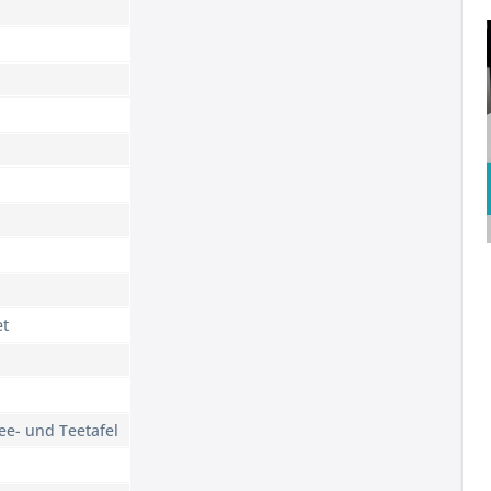
et
ee- und Teetafel