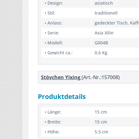
• Design:
asiatisch
• Stil:
traditionell
• Anlass:
gedeckter Tisch, Kaff
• Serie:
Asia Xilin
• Modell:
G004B
• Gewicht ca.:
0,6 Kg
Stövchen Yixing
(Art.-Nr.:157008)
Produktdetails
• Länge:
15 cm
• Breite:
15 cm
• Höhe:
5.5 cm