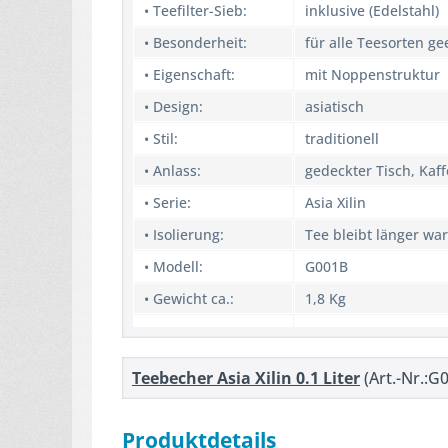
• Teefilter-Sieb:
inklusive (Edelstahl)
• Besonderheit:
für alle Teesorten ge
• Eigenschaft:
mit Noppenstruktur
• Design:
asiatisch
• Stil:
traditionell
• Anlass:
gedeckter Tisch, Kaff
• Serie:
Asia Xilin
• Isolierung:
Tee bleibt länger wa
• Modell:
G001B
• Gewicht ca.:
1,8 Kg
Teebecher Asia Xilin 0.1 Liter
(Art.-Nr.:G
Produktdetails