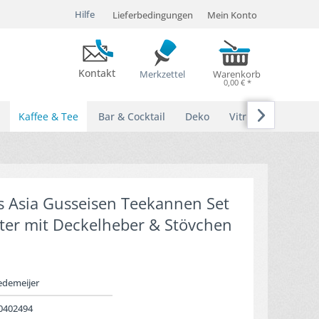
Hilfe
Lieferbedingungen
Mein Konto
Kontakt
Merkzettel
Warenkorb
0,00 € *

Kaffee & Tee
Bar & Cocktail
Deko
Vitrinen
s Asia Gusseisen Teekannen Set
eiter mit Deckelheber & Stövchen
edemeijer
0402494