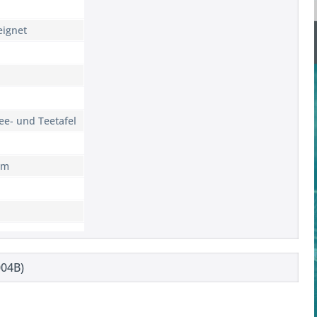
eignet
ee- und Teetafel
rm
004B)