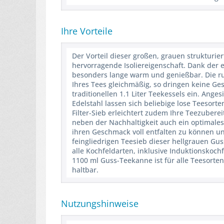
Ihre Vorteile
Der Vorteil dieser großen, grauen strukturie
hervorragende Isoliereigenschaft. Dank der e
besonders lange warm und genießbar. Die ru
Ihres Tees gleichmäßig, so dringen keine Ge
traditionellen 1.1 Liter Teekessels ein. Ange
Edelstahl lassen sich beliebige lose Teesor
Filter-Sieb erleichtert zudem Ihre Teezubere
neben der Nachhaltigkeit auch ein optimale
ihren Geschmack voll entfalten zu können u
feingliedrigen Teesieb dieser hellgrauen Gu
alle Kochfeldarten, inklusive Induktionskoch
1100 ml Guss-Teekanne ist für alle Teesorten
haltbar.
Nutzungshinweise