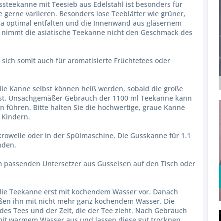
ssteekanne mit Teesieb aus Edelstahl ist besonders für
 gerne variieren. Besonders lose Teeblätter wie grüner,
a optimal entfalten und die Innenwand aus gläsernem
so nimmt die asiatische Teekanne nicht den Geschmack des
sich somit auch für aromatisierte Früchtetees oder
die Kanne selbst können heiß werden, sobald die große
 ist. Unsachgemäßer Gebrauch der 1100 ml Teekanne kann
führen. Bitte halten Sie die hochwertige, graue Kanne
 Kindern.
rowelle oder in der Spülmaschine. Die Gusskanne für 1.1
nden.
em passenden Untersetzer aus Gusseisen auf den Tisch oder
 die Teekanne erst mit kochendem Wasser vor. Danach
ßen ihn mit nicht mehr ganz kochendem Wasser. Die
des Tees und der Zeit, die der Tee zieht. Nach Gebrauch
mit warmem Wasser aus und lassen diese gut trocknen.