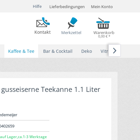
Hilfe
Lieferbedingungen
Mein Konto
Kontakt
Merkzettel
Warenkorb
0,00 € *

Kaffee & Tee
Bar & Cocktail
Deko
Vitrinen
gusseiserne Teekanne 1.1 Liter
edemeijer
0402659
auf Lager,ca.1-3 Werktage