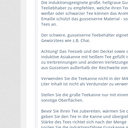
Die induktionsgeeignete große, hellgraue Gu
Teeliebhaber zu empfehlen, welche ihren Tee
weißer oder schwarzer Tee können das Arom
Emaille schützt das gusseiserne Material - 
Tees an.
Der schwere, gusseiserne Teebehälter eignet 
Gewürztees wie z.B. Chai.
Achtung! Das Teesieb und der Deckel sowie 
induktive Asiakanne mit heißem Tee gefüllt
zu Verbrennungen und anderen Verletzungen 
aus Gusseisen außerhalb der Reichweite von
Verwenden Sie die Teekanne nicht in der Mik
Liter Inhalt ist nicht als Verdunster zu verwe
Stellen Sie die große Teekanne nur mit ein
sonstige Oberflächen.
Bevor Sie Ihren Tee zubereiten, wärmen Sie
geben Sie den Tee in die Kanne und übergie
Stärke des Tees richtet sich nach der Menge 
spülen Sie die induktionsfähige Gusskanne 