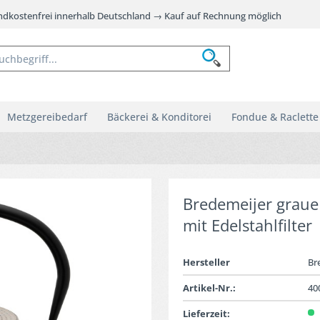
andkostenfrei innerhalb Deutschland → Kauf auf Rechnung möglich
Metzgereibedarf
Bäckerei & Konditorei
Fondue & Raclette
Bredemeijer graue 
mit Edelstahlfilter
Hersteller
Br
Artikel-Nr.:
40
Lieferzeit: