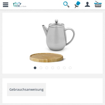
Übersicht
» Teekannen Set
Gebrauchsanweisung