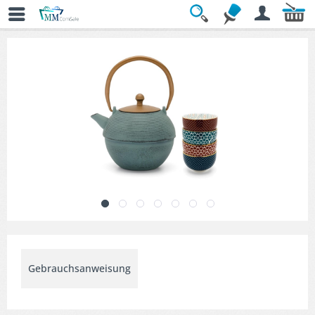
Übersicht
» Teekannen Set
Gebrauchsanweisung