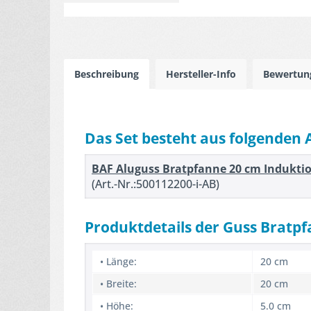
Beschreibung
Hersteller-Info
Bewertu
Das Set besteht aus folgenden 
BAF Aluguss Bratpfanne 20 cm Induktio
(Art.-Nr.:500112200-i-AB)
Produktdetails der Guss Bratp
• Länge:
20 cm
• Breite:
20 cm
• Höhe:
5.0 cm