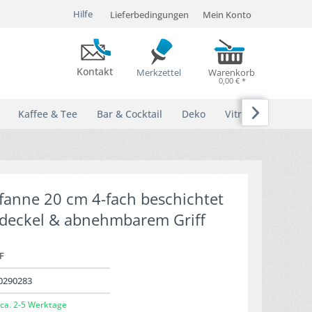
Hilfe
Lieferbedingungen
Mein Konto
Kontakt
Merkzettel
Warenkorb
0,00 € *

Kaffee & Tee
Bar & Cocktail
Deko
Vitrinen
fanne 20 cm 4-fach beschichtet
sdeckel & abnehmbarem Griff
F
0290283
ca. 2-5 Werktage