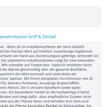
 abnehmbaren Griff & Deckel
zbar - diese 20 cm Induktionspfanne der Serie GIGANT
äglichen Kochen Wert auf Komfort, zuverlässige Ergebnisse
schland von Hand aus Aluminiumguss gefertigt, verbindet sie
 Der patentierte Induktionsboden sorgt für eine besonders
e 30% schneller auf Temperatur. Dadurch entstehen beim
d die Wärme gleichmäßig über die gesamte Bratfläche
speichert die Hitze konstant und unterstützt ein
denster Speisen. Mit ihrem kompakten Durchmesser von 20
für kleinere Portionen, knusprige Bratkartoffeln,
nes Fleisch. Die 5 cm hohe Randform bietet dabei
n. Ein besonderer Vorteil ist die hochwertige 4-fache
 Braten und sorgt dafür, dass empfindliche Zutaten nicht
helos aus der Pfanne lösen und behalten ihre Form und
acht die Pfanne besonders flexibel im Küchenalltag. Sie