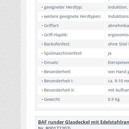
• geeigneter Herdtyp:
Induktion,
• weitere geeignete Herdtypen:
Induktions
• Griffart:
abnehmba
• Griff-Haptik:
ergonomis
• Backofenfest:
ohne Stiel
• Spülmaschinenfest:
Ja
• Einsatz:
Eierspeise
• Besonderheit:
von Hand 
• Besonderheit I:
ca. 9-10 m
• Besonderheit II:
mit Aufha
• Gewicht:
0.9 Kg
BAF runder Glasdeckel mit Edelstahlran
Nr.:800172202)