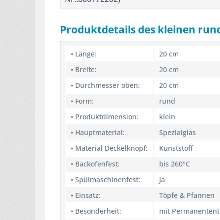
Produktdetails des kleinen run
• Länge:
20 cm
• Breite:
20 cm
• Durchmesser oben:
20 cm
• Form:
rund
• Produktdimension:
klein
• Hauptmaterial:
Spezialglas
• Material Deckelknopf:
Kunststoff
• Backofenfest:
bis 260°C
• Spülmaschinenfest:
Ja
• Einsatz:
Töpfe & Pfannen
• Besonderheit:
mit Permanentent