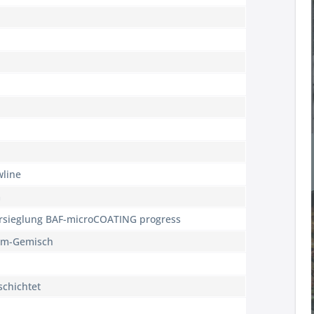
wline
m
ersieglung BAF-microCOATING progress
om-Gemisch
schichtet