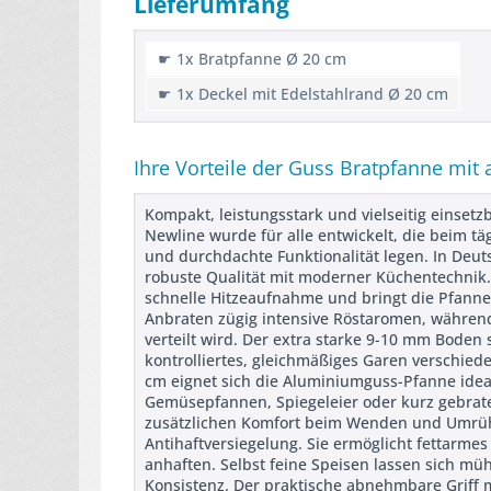
Lieferumfang
☛ 1x Bratpfanne Ø 20 cm
☛ 1x Deckel mit Edelstahlrand Ø 20 cm
Ihre Vorteile der Guss Bratpfanne mit
Kompakt, leistungsstark und vielseitig einset
Newline wurde für alle entwickelt, die beim t
und durchdachte Funktionalität legen. In Deut
robuste Qualität mit moderner Küchentechnik.
schnelle Hitzeaufnahme und bringt die Pfann
Anbraten zügig intensive Röstaromen, währen
verteilt wird. Der extra starke 9-10 mm Boden 
kontrolliertes, gleichmäßiges Garen verschie
cm eignet sich die Aluminiumguss-Pfanne ideal 
Gemüsepfannen, Spiegeleier oder kurz gebrate
zusätzlichen Komfort beim Wenden und Umrühre
Antihaftversiegelung. Sie ermöglicht fettarmes
anhaften. Selbst feine Speisen lassen sich mü
Konsistenz. Der praktische abnehmbare Griff m