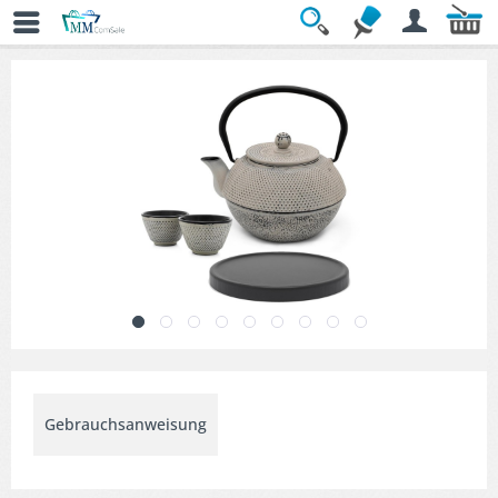
Übersicht
» Teekannen Set
Gebrauchsanweisung